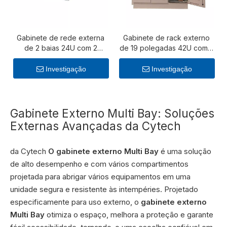
Gabinete de rede externa
Gabinete de rack externo
de 2 baias 24U com 2
de 19 polegadas 42U com 3
unidades de ar
baias e resfriamento por
condicionado de 2.000 W
ventilador
Investigação
Investigação
Gabinete Externo Multi Bay: Soluções
Externas Avançadas da Cytech
da Cytech
O gabinete externo Multi Bay
é uma solução
de alto desempenho e com vários compartimentos
projetada para abrigar vários equipamentos em uma
unidade segura e resistente às intempéries. Projetado
especificamente para uso externo, o
gabinete externo
Multi Bay
otimiza o espaço, melhora a proteção e garante