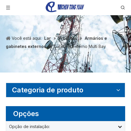
Você está aqui:
Lar
»
Produtos
»
Armários e
gabinetes externos
»
Gabinete Externo Multi Bay
Categoria de produto
Opções
Opção de instalação: