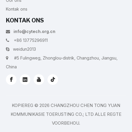
Oor ons
Kontak ons
KONTAK ONS
info@cytech.org.cn

+86 13775296911

weidun2013

#5 Fulingweg, Zhonglou-distrik, Changzhou, Jiangsu,

China
KOPIEREG ©
2026
CHANGZHOU CHEN TONG YUAN
KOMMUNIKASIE TOERUSTING CO.; LTD ALLE REGTE
VOORBEHOU.