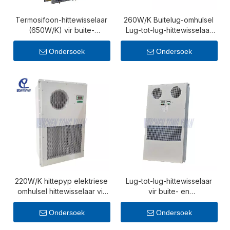
Termosifoon-hittewisselaar
260W/K Buitelug-omhulsel
(650W/K) vir buite-
Lug-tot-lug-hittewisselaar
telekommunikasie- en
(Model H26NA0E)
batterykaste
Ondersoek
Ondersoek
220W/K hittepyp elektriese
Lug-tot-lug-hittewisselaar
omhulsel hittewisselaar vir
vir buite- en
buite telekommunikasie en
telekommunikasiekaste
industriële kaste
Ondersoek
Ondersoek