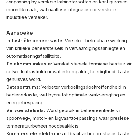
aanpassing by verskeie kabinetgroottes en konfigurasies
moontlik maak, wat naatlose integrasie oor verskeie
industrieë verseker.
Aansoeke
Industriële beheerkaste:
Verseker betroubare werking
van kritieke beheerstelsels in vervaardigingsaanlegte en
outomatiseringsfasiliteite.
Telekommunikasie:
Verskaf stabiele termiese bestuur vir
netwerkinfrastruktuur wat in kompakte, hoëdigtheid-kaste
gehuisves word.
Datasentrums:
Verbeter verkoelingsdoeltreffendheid in
bedienerkaste, wat bydra tot optimale werkverrigting en
energiebesparing.
Vervoerstelsels:
Word gebruik in beheereenhede vir
spoorweg-, motor- en lugvaarttoepassings waar presiese
temperatuurbeheer noodsaaklik is.
Kommersiële elektronika:
Ideaal vir hoëprestasie-kaste