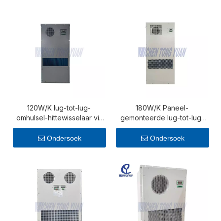
120W/K lug-tot-lug-
180W/K Paneel-
omhulsel-hittewisselaar vir
gemonteerde lug-tot-lug-
buite-telekommunikasie- en
omhulsel-hittewisselaar
beheerkaste
Ondersoek
Ondersoek