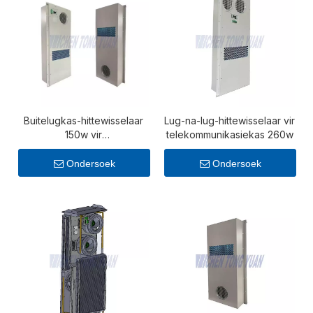
Buitelugkas-hittewisselaar
Lug-na-lug-hittewisselaar vir
150w vir
telekommunikasiekas 260w
telekommunikasiekas
Ondersoek
Ondersoek