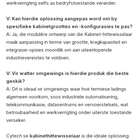
werkverrigting selfs as bedryfstoestande verander.
V: Kan hierdie oplossing aangepas word om by
spesifieke kabinetgroottes en -konfigurasies te pas?
A: Ja, die modulêre ontwerp van die Kabinet-hittewisselaar
maak aanpassing in terme van grootte, kragkapasiteit en
integrasie-opsies moontlik om aan uiteenlopende
industrievereistes te voldoen.
V: Vir watter omgewings is hierdie produk die beste
geskik?
A: Dit is ideaal vir omgewings waar hoë termiese ladings
algemeen voorkom, soos industriële outomatisering,
telekommunikasie, datasentrums en vervoerstelsels, wat
betroubaarheid en werkverrigting onder uiterste toestande
verseker.
Cytech se
kabinethittewisselaar
is die ideale oplossing