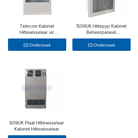
Telecom Kabinet
150W/K Hittepyp Kabinet
Hittewisselaar vir
Beheerpaneel
Buitelugkommunikasie-
Hittewisselaar
omhulsels 325w/k
Ondersoek
Ondersoek
80W/K Plaat Hittewisselaar
Kabinet Hittewisselaar