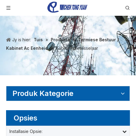
Jy is hier:
Tuis
»
Produkte
»
Termiese Bestuur /
Kabinet Ac Eenheid
»
Kabinethittewisselaar
Produk Kategorie
Opsies
Installasie Opsie: