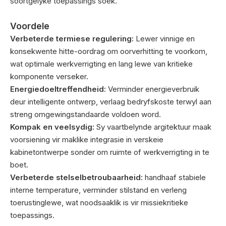
soortgelyke toepassings soek.
Voordele
Verbeterde termiese regulering:
Lewer vinnige en
konsekwente hitte-oordrag om oorverhitting te voorkom,
wat optimale werkverrigting en lang lewe van kritieke
komponente verseker.
Energiedoeltreffendheid:
Verminder energieverbruik
deur intelligente ontwerp, verlaag bedryfskoste terwyl aan
streng omgewingstandaarde voldoen word.
Kompak en veelsydig:
Sy vaartbelynde argitektuur maak
voorsiening vir maklike integrasie in verskeie
kabinetontwerpe sonder om ruimte of werkverrigting in te
boet.
Verbeterde stelselbetroubaarheid:
handhaaf stabiele
interne temperature, verminder stilstand en verleng
toerustinglewe, wat noodsaaklik is vir missiekritieke
toepassings.