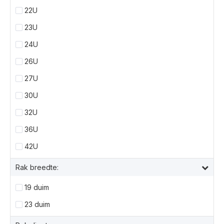
22U
23U
24U
26U
27U
30U
32U
36U
42U
Rak breedte:
19 duim
23 duim