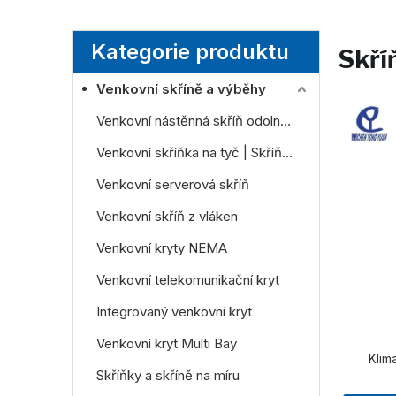
Kategorie produktu
Skří
Venkovní skříně a výběhy
Venkovní nástěnná skříň odolná proti povětrnostním vlivům
Venkovní skříňka na tyč | Skříň odolná vůči povětrnostním vlivům pro telekomunikační a energetické systémy
Venkovní serverová skříň
Venkovní skříň z vláken
Venkovní kryty NEMA
Venkovní telekomunikační kryt
Integrovaný venkovní kryt
Venkovní kryt Multi Bay
Klim
Skříňky a skříně na míru