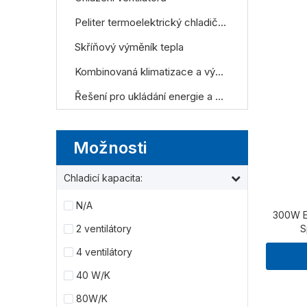
Peliter termoelektrický chladič (TEC Cooler)
Skříňový výměník tepla
Kombinovaná klimatizace a výměník tepla
Řešení pro ukládání energie a chlazení datových center
Možnosti
Chladicí kapacita:
N/A
300W El
2 ventilátory
S
4 ventilátory
40 W/K
80W/K