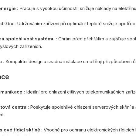
energie
: Pracuje s vysokou účinností, snižuje náklady na elektřinu
údržbu
: Udržováním zařízení při optimální teplotě snižuje opotře
ná spolehlivost systému
: Chrání před přehřátím a zajišťuje spo
yslových zařízeních.
ta
: Kompaktní design a snadná instalace umožňují přizpůsobení r
ace
komunikace
: Ideální pro chlazení citlivých telekomunikačních zaří
datová centra
: Poskytuje spolehlivé chlazení serverových skříní a 
t.
slové řídicí skříně
: Vhodné pro ochranu elektronických řídicích