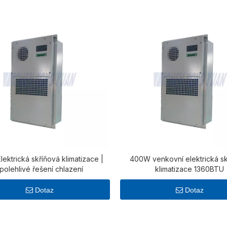
ektrická skříňová klimatizace |
400W venkovní elektrická s
polehlivé řešení chlazení
klimatizace 1360BTU
Dotaz
Dotaz