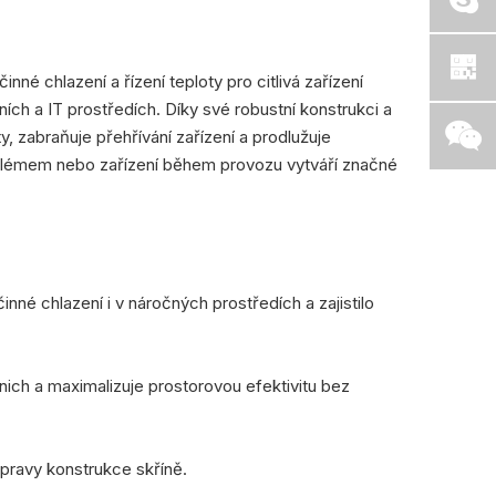
né chlazení a řízení teploty pro citlivá zařízení
ch a IT prostředích. Díky své robustní konstrukci a
oty, zabraňuje přehřívání zařízení a prodlužuje
e problémem nebo zařízení během provozu vytváří značné
inné chlazení i v náročných prostředích a zajistilo
nich a maximalizuje prostorovou efektivitu bez
 úpravy konstrukce skříně.