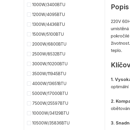
1000W/3400BTU
Popis
1200W/4095BTU
220V 60Hz
1300W/4436BTU
umístěná 
1500W/5100BTU
pokročilé 
životnost
2000W/6800BTU
teplo.
2500W/8532BTU
Klíčov
3000W/10200BTU
3500W/11945BTU
1. Vysok
4000W/13651BTU
optimální 
5000W/17000BTU
2. Kompa
7500W/25597BTU
obětování
10000W/34129BTU
3. Snadn
10500W/35836BTU