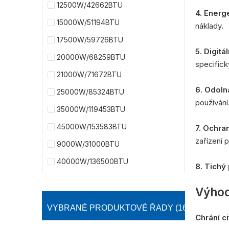
12500W/42662BTU
4. Energ
15000W/51194BTU
náklady.
17500W/59726BTU
5. Digitá
20000W/68259BTU
specifick
21000W/71672BTU
6. Odoln
25000W/85324BTU
používání
35000W/119453BTU
45000W/153583BTU
7. Ochra
zařízení 
9000W/31000BTU
40000W/136500BTU
8. Tichý
Výho
VYBRANÉ PRODUKTOVÉ ŘADY (16)：
Chrání ci