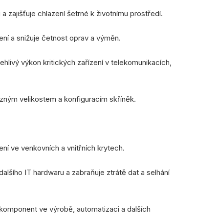
 a zajišťuje chlazení šetrné k životnímu prostředí.
bení a snižuje četnost oprav a výměn.
lehlivý výkon kritických zařízení v telekomunikacích,
ůzným velikostem a konfiguracím skříněk.
zení ve venkovních a vnitřních krytech.
dalšího IT hardwaru a zabraňuje ztrátě dat a selhání
 komponent ve výrobě, automatizaci a dalších