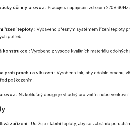
eticky účinný provoz
: Pracuje s napájecím zdrojem 220V 60Hz s
lní řízení teploty
: Vybaveno přesným systémem řízení teploty pro 
ých potřeb.
á konstrukce
: Vyrobeno z vysoce kvalitních materiálů odolných p
.
na proti prachu a vlhkosti
: Vyrobeno tak, aby odolalo prachu, vlh
před poškozením.
 provoz
: Nízkohlučný design je vhodný pro vnitřní nebo venkovní i
dy
tlivá zařízení
: Udržuje stabilní teploty, aby se zabránilo poruchá