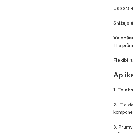
Úspora 
Snižuje 
Vylepše
IT a prům
Flexibili
Aplik
1. Tele
2. IT a 
komponen
3. Průmy