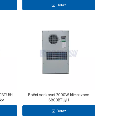
Dotaz
0BTU/H
Boční venkovní 2000W klimatizace
tky
6800BTU/H
Dotaz