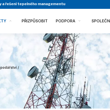
yty a řešení tepelného managementu
KTY
PŘIZPŮSOBIT
PODPORA
SPOLEČ
podářství /