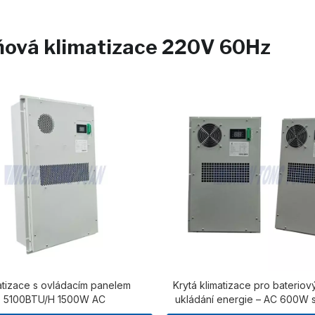
ňová klimatizace 220V 60Hz
atizace s ovládacím panelem
Krytá klimatizace pro bateriov
5100BTU/H 1500W AC
ukládání energie – AC 600W 
chladicí jednotka