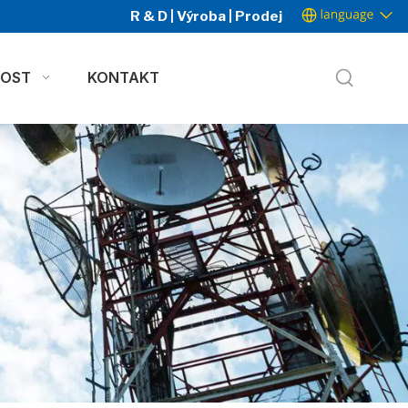
R & D | Výroba | Prodej
NOST
KONTAKT