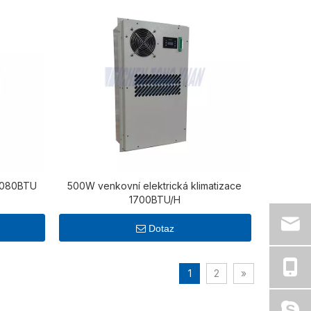
 4080BTU
500W venkovní elektrická klimatizace
1700BTU/H
Dotaz
1
2
»