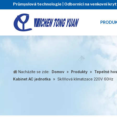
Průmyslová technologie | Odborníci na venkovní kr
PRODU
Nacházíte se zde:
Domov
»
Produkty
»
Tepelné hos
Kabinet AC jednotka
»
Skříňová klimatizace 220V 60Hz