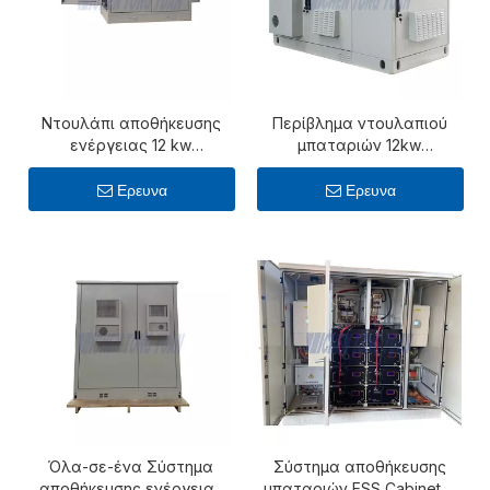
Ντουλάπι αποθήκευσης
Περίβλημα ντουλαπιού
ενέργειας 12 kw
μπαταριών 12kw
εξωτερικού χώρου με
εξωτερικού χώρου
μπαταρία λιθίου 30,72
ηλιακής ενέργειας
Ερευνα
Ερευνα
kwh
Όλα-σε-ένα Σύστημα
Σύστημα αποθήκευσης
αποθήκευσης ενέργειας
μπαταριών ESS Cabinet Li