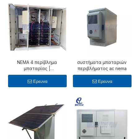
NEMA 4 περίβλημα
συστήματα μπαταριών
μπαταρίας |
περιβλήματος ac nema
Κατασκευαστής
ντουλαπιών αποθήκευσης
Ερευνα
Ερευνα
μπαταρίας εξωτερικού
χώρου IP55