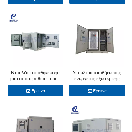
Ντουλάπι αποθήκευσης
Ντουλάπι αποθήκευσης
μπαταρίας λιθίου τύπου
ενέργειας εξωτερικής
NEMA Triple Bay Industrial
μπαταρίας 55 kw με
με ψύξη
μπαταρία λιθίου 51,2 kwh
Ερευνα
Ερευνα