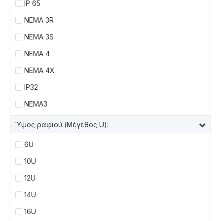
IP 65
NEMA 3R
NEMA 3S
ΝΕΜΑ 4
ΝΕΜΑ 4Χ
IP32
ΝΕΜΑ3
Ύψος ραφιού (Μέγεθος U):
6U
10U
12U
14U
16U