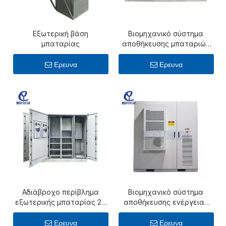
Εξωτερική βάση
Βιομηχανικό σύστημα
μπαταρίας
αποθήκευσης μπαταριών
12 kw για ηλιακό
Ερευνα
Ερευνα
Αδιάβροχο περίβλημα
Βιομηχανικό σύστημα
εξωτερικής μπαταρίας 24
αποθήκευσης ενέργειας
kw με μπαταρία λιθίου
μπαταριών της Κίνας
61,44 kwh
Ερευνα
Ερευνα