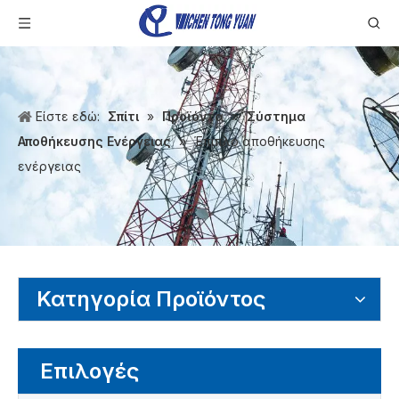
Είστε εδώ:
Σπίτι
»
Προϊόντα
»
Σύστημα
Αποθήκευσης Ενέργειας
»
Έπιπλο αποθήκευσης
ενέργειας
Κατηγορία Προϊόντος
Επιλογές