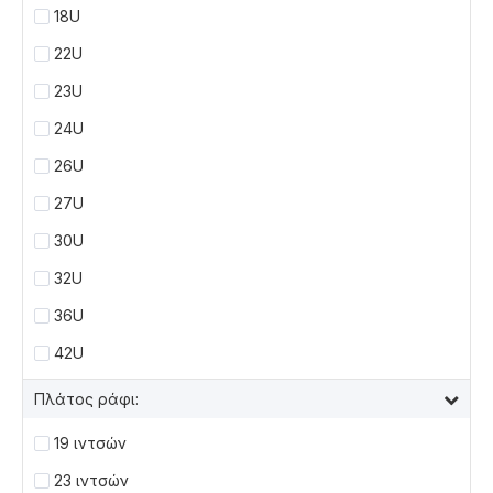
18U
22U
23U
24U
26U
27U
30U
32U
36U
42U
Πλάτος ράφι:
19 ιντσών
23 ιντσών