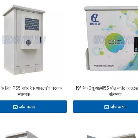
 के लिए IP65 सर्वर रैक आउटडोर नेटवर्क
19' रैक 9यू आईपी55 पोल माउंट आउटडोर
संलग्नक
संलग्नक
जाँच करना
जाँच करना