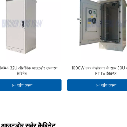
EMA4 32U औद्योगिक आउटडोर उपकरण
1000W एयर कंडीशनर के साथ 30U व
कैबिनेट
FTTx कैबिनेट
जाँच करना
जाँच करना
 आउटडोर सर्वर कैबिनेट