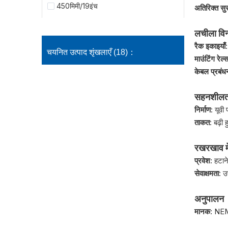
450मिमी/19इंच
अतिरिक्त सुर
लचीला विन
रैक इकाइयाँ
चयनित उत्पाद शृंखलाएँ (18)：
माउंटिंग रेल्
केबल प्रबं
सहनशीलत
निर्माण:
यूवी
ताकत:
बढ़ी
रखरखाव म
प्रवेश:
हटाने
सेवाक्षमता:
उ
अनुपालन
मानक:
NEMA