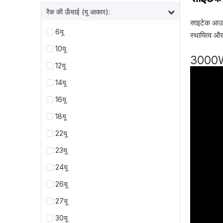
रैक की ऊँचाई (यू आकार):
साइटेक आउटड
6यू
स्थायित्व और
10यू
3000W 
12यू
14यू
16यू
18यू
22यू
23यू
24यू
26यू
27यू
30यू