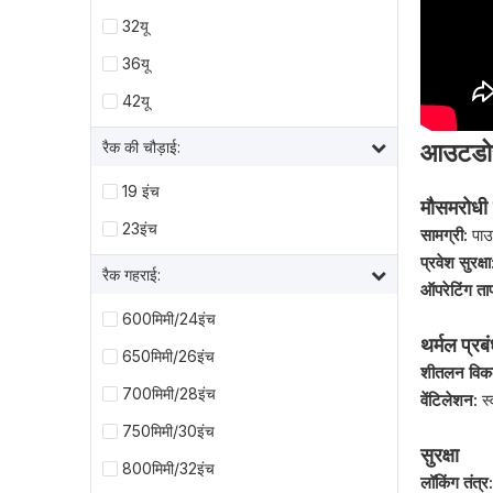
32यू
36यू
42यू
रैक की चौड़ाई:
आउटडोर 
19 इंच
मौसमरोधी
23इंच
सामग्री:
पाउ
प्रवेश सुरक्ष
रैक गहराई:
ऑपरेटिंग ता
600मिमी/24इंच
थर्मल प्रब
650मिमी/26इंच
शीतलन विक
700मिमी/28इंच
वेंटिलेशन:
स
750मिमी/30इंच
सुरक्षा
800मिमी/32इंच
लॉकिंग तंत्र