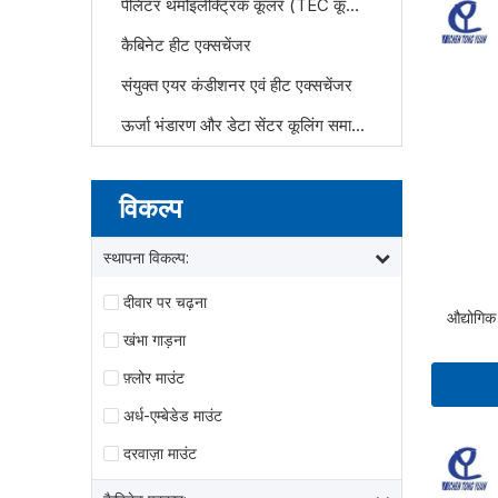
पेलिटर थर्मोइलेक्ट्रिक कूलर (TEC कूलर)
कैबिनेट हीट एक्सचेंजर
संयुक्त एयर कंडीशनर एवं हीट एक्सचेंजर
ऊर्जा भंडारण और डेटा सेंटर कूलिंग समाधान
विकल्प
स्थापना विकल्प:
दीवार पर चढ़ना
औद्योगिक
खंभा गाड़ना
फ़्लोर माउंट
अर्ध-एम्बेडेड माउंट
दरवाज़ा माउंट