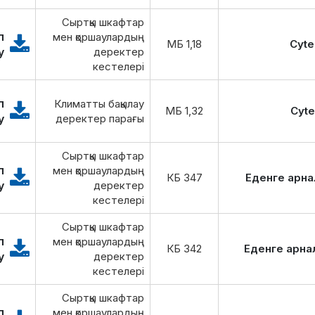
Сыртқы шкафтар
п
мен қоршаулардың
1,18 МБ
Cyte
у
деректер
кестелері
п
Климатты бақылау
1,32 МБ
Cyte
у
деректер парағы
Сыртқы шкафтар
п
мен қоршаулардың
347 КБ
Еденге арна
у
деректер
кестелері
Сыртқы шкафтар
п
мен қоршаулардың
342 КБ
Еденге арна
у
деректер
кестелері
Сыртқы шкафтар
п
мен қоршаулардың