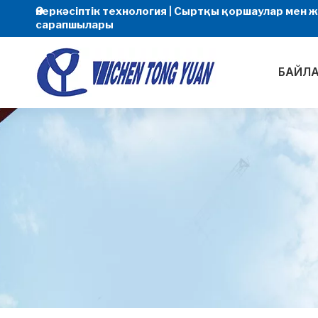
Өнеркәсіптік технология | Сыртқы қоршаулар мен
сарапшылары
БАЙЛ