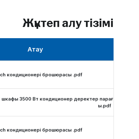
Жүктеп алу тізімі
Атау
ch кондиционері брошюрасы .pdf
 шкафы 3500 Вт кондиционер деректер парағ
ы.pdf
ch кондиционері брошюрасы .pdf