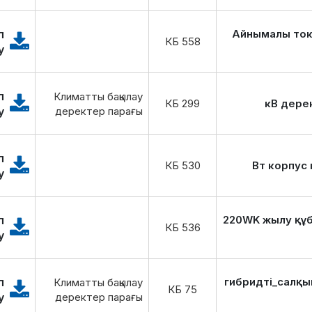
п
Айнымалы ток
558 КБ
у
п
Климатты бақылау
299 КБ
у
деректер парағы
п
530 КБ
у
п
220WK жылу құ
536 КБ
у
п
гибридті_салқын
Климатты бақылау
75 КБ
у
деректер парағы