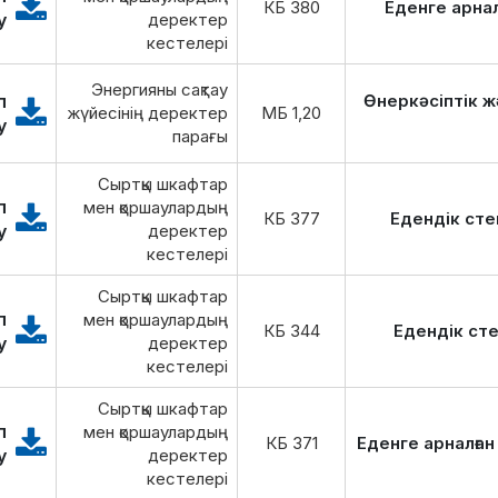
380 КБ
Еденге арна
у
деректер
кестелері
Энергияны сақтау
п
Өнеркәсіптік 
жүйесінің деректер
1,20 МБ
у
парағы
Сыртқы шкафтар
п
мен қоршаулардың
377 КБ
Едендік ст
у
деректер
кестелері
Сыртқы шкафтар
п
мен қоршаулардың
344 КБ
Едендік ст
у
деректер
кестелері
Сыртқы шкафтар
п
мен қоршаулардың
371 КБ
Еденге арналға
у
деректер
кестелері