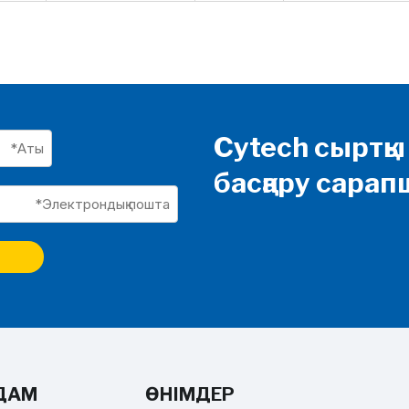
Cytech сыртқ
басқару сара
ДАМ
ӨНІМДЕР