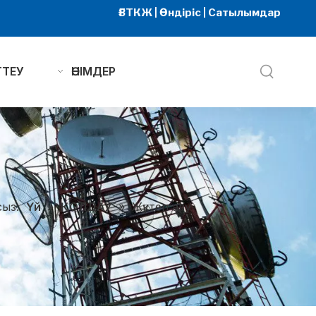
ҒЗТКЖ | Өндіріс | Сатылымдар
ТТЕУ
ӨНІМДЕР
сыз:
Үй
»
ҚОЛДАУ
»
Жүктеп алу