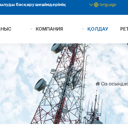
 жылуды басқару шешімдерінің
АНЫС
КОМПАНИЯ
ҚОЛДАУ
РЕ
Сіз осында