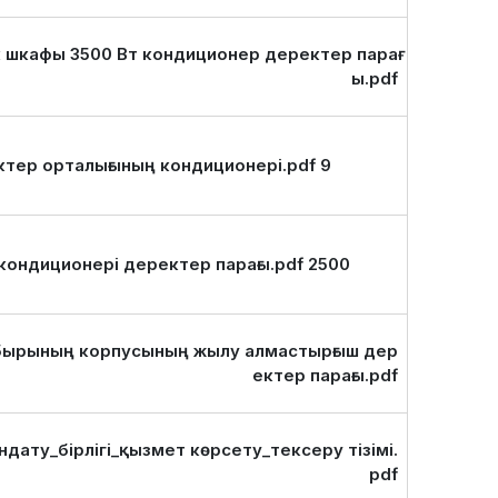
 шкафы 3500 Вт кондиционер деректер парағ
ы.pdf
9 кВ деректер орталығының кондиционері.pdf
2500 Вт корпус кондиционері деректер парағы.pdf
бырының корпусының жылу алмастырғыш дер
ектер парағы.pdf
дату_бірлігі_қызмет көрсету_тексеру тізімі.
pdf