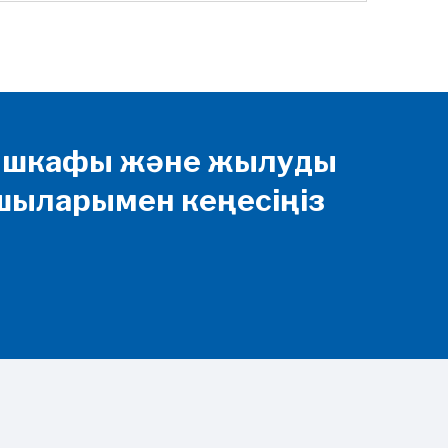
ы шкафы және жылуды
пшыларымен кеңесіңіз