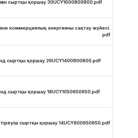
лған сыртқы қоршау 30UCY1600800800.pdf
және коммерциялық энергияны сақтау жүйесі.
pdf
енд сыртқы қоршау 26UCY1400800800.pdf
енд сыртқы қоршау 18UCY1050650650.pdf
н тіреуіш сыртқы қоршау 14UCY800650650.pdf