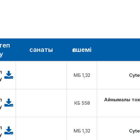
теп
санаты
өлшемі
у
п
1,32 МБ
Cyte
у
п
Айнымалы ток
558 КБ
у
п
1,32 МБ
Cyte
у