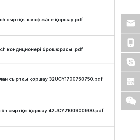
ch сыртқы шкаф және қоршау.pdf
ch кондиционері брошюрасы .pdf
лған сыртқы қоршау 32UCY1700750750.pdf
лған сыртқы қоршау 42UCY2100900900.pdf