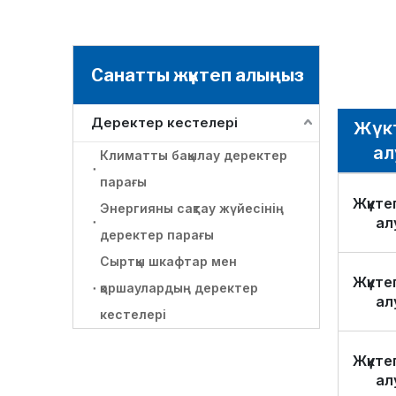
Санатты жүктеп алыңыз
Деректер кестелері
Жүк
ал
Климатты бақылау деректер
парағы
Жүкте
Энергияны сақтау жүйесінің
ал
деректер парағы
Сыртқы шкафтар мен
Жүкте
қоршаулардың деректер
ал
кестелері
Жүкте
ал