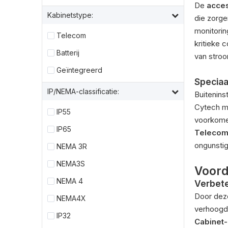
De
acces
Kabinetstype:
die zorge
monitori
Telecom
kritieke 
Batterij
van stro
Geïntegreerd
Speciaa
IP/NEMA-classificatie:
Buitenins
Cytech m
IP55
voorkomen
IP65
Telecom
ongunsti
NEMA 3R
NEMA3S
Voord
NEMA 4
Verbet
Door dez
NEMA4X
verhoogd
IP32
Cabinet