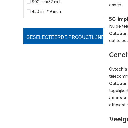
800 mm/32 inch
crises.
450 mm/19 inch
5G-impl
Nu de tel
Outdoor
GESELECTEERDE PRODUCTLIJNEN (3)：
dat telec
Concl
Cytech's
telecommu
Outdoor
tegelijke
accessoi
efficiënt
Veelg