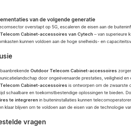
ementaties van de volgende generatie
ecomsector overstapt op 5G, escaleren de eisen aan de buiteni
 Telecom Cabinet-accessoires van Cytech
– van superieure k
omkasten kunnen voldoen aan de hoge snelheids- en capaciteits
usie
 baanbrekende
Outdoor Telecom Cabinet-accessoires
zorgen
nicatielandschap door ongeëvenaarde prestaties, veiligheid en ef
 Telecom Cabinet-accessoires
is ontworpen om de zwaarste 
rtijd schaalbare en toekomstbestendige oplossingen te bieden.
res te integreren
in buiteninstallaties kunnen telecomoperator
 en klaar blijven om te voldoen aan de eisen van de technologie v
estelde vragen