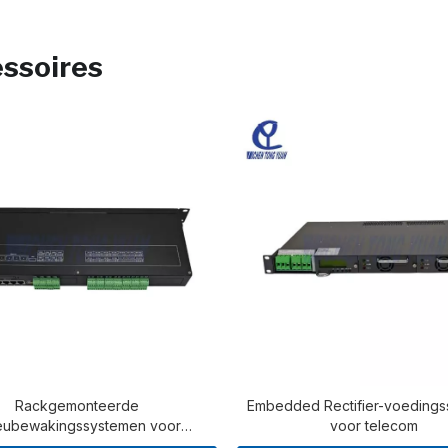
ssoires
Rackgemonteerde
Embedded Rectifier-voeding
ieubewakingssystemen voor
voor telecom
ndernemingsdatacenters