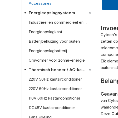
Accessoires
Energieopslagsysteem
Industrieel en commercieel energieopslagsysteem
Invoe
Energieopslagkast
Cytech's
Batterijbehuizing voor buiten
zetten do
telecomm
Energieopslagbatterij
componen
Omvormer voor zonne-energie
Elk elem
buitenins
Thermisch beheer / AC-kastkast
220V 50Hz kastairconditioner
Belan
220V 60Hz kastairconditioner
Geavanc
110V 60Hz kastairconditioner
van Cyte
waaronder
DC48V kastairconditioner
Deze
Ou
Fans Koeling