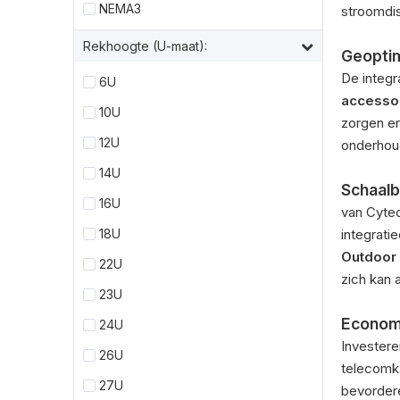
NEMA3
stroomdis
Rekhoogte (U-maat):
Geoptim
De integr
6U
accesso
10U
zorgen er
12U
onderhou
14U
Schaalb
16U
van Cyte
18U
integrati
Outdoor
22U
zich kan 
23U
Econom
24U
Invester
26U
telecomk
27U
bevordere