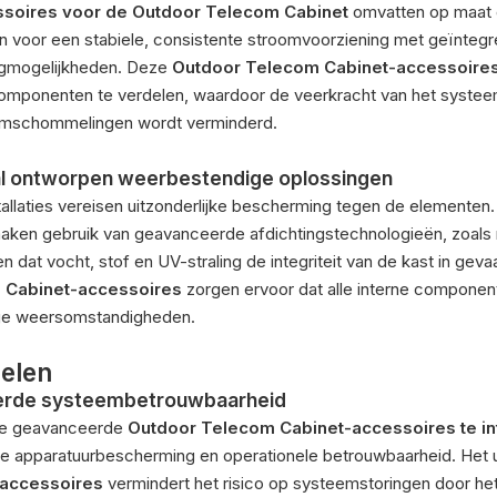
soires voor de Outdoor Telecom Cabinet
omvatten op maat 
n voor een stabiele, consistente stroomvoorziening met geïntegr
ngmogelijkheden. Deze
Outdoor Telecom Cabinet-accessoire
componenten te verdelen, waardoor de veerkracht van het syste
omschommelingen wordt verminderd.
l ontworpen weerbestendige oplossingen
tallaties vereisen uitzonderlijke bescherming tegen de elementen
aken gebruik van geavanceerde afdichtingstechnologieën, zoals
 dat vocht, stof en UV-straling de integriteit van de kast in ge
 Cabinet-accessoires
zorgen ervoor dat alle interne componente
ge weersomstandigheden.
elen
erde systeembetrouwbaarheid
e geavanceerde
Outdoor Telecom Cabinet-accessoires te i
e apparatuurbescherming en operationele betrouwbaarheid. Het 
-accessoires
vermindert het risico op systeemstoringen door he