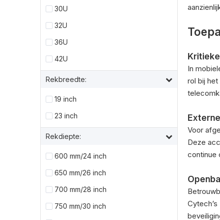
aanzienli
30U
32U
Toepa
36U
Kritiek
42U
In mobie
Rekbreedte:
rol bij h
telecomka
19 inch
23 inch
Externe 
Voor afge
Rekdiepte:
Deze acc
continue 
600 mm/24 inch
650 mm/26 inch
Openbar
700 mm/28 inch
Betrouwba
Cytech’s
750 mm/30 inch
beveiligi