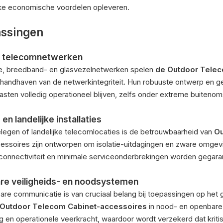
jke economische voordelen opleveren.
ssingen
e telecomnetwerken
le, breedband- en glasvezelnetwerken spelen
de Outdoor Telec
et handhaven van de netwerkintegriteit. Hun robuuste ontwerp en 
sten volledig operationeel blijven, zelfs onder extreme buiteno
en landelijke installaties
legen of landelijke telecomlocaties is de betrouwbaarheid van
Ou
essoires zijn ontworpen om isolatie-uitdagingen en zware omge
connectiviteit en minimale serviceonderbrekingen worden gegar
e veiligheids- en noodsystemen
re communicatie is van cruciaal belang bij toepassingen op het g
Outdoor Telecom Cabinet-accessoires
in nood- en openbare
ng en operationele veerkracht, waardoor wordt verzekerd dat kriti