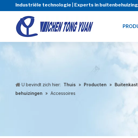
Industriële technologie | Experts in buitenbehuizi
PROD
U bevindt zich hier:
Thuis
»
Producten
»
Buitenkas
behuizingen
»
Accessoires