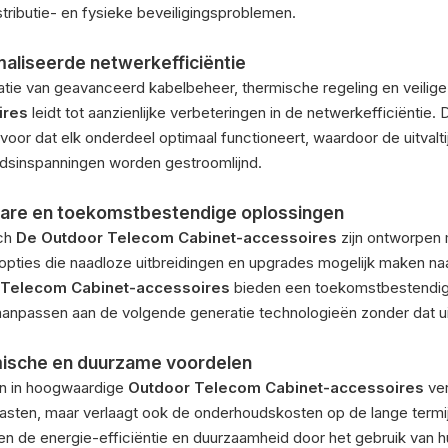
tributie- en fysieke beveiligingsproblemen.
aliseerde netwerkefficiëntie
atie van geavanceerd kabelbeheer, thermische regeling en veilig
ires
leidt tot aanzienlijke verbeteringen in de netwerkefficiëntie.
voor dat elk onderdeel optimaal functioneert, waardoor de uitvalt
dsinspanningen worden gestroomlijnd.
are en toekomstbestendige oplossingen
ch
De Outdoor Telecom Cabinet-accessoires
zijn ontworpen 
eopties die naadloze uitbreidingen en upgrades mogelijk maken 
 Telecom Cabinet-accessoires
bieden een toekomstbestendige
aanpassen aan de volgende generatie technologieën zonder dat uit
ische en duurzame voordelen
en in hoogwaardige
Outdoor Telecom Cabinet-accessoires
ve
asten, maar verlaagt ook de onderhoudskosten op de lange term
n de energie-efficiëntie en duurzaamheid door het gebruik van h