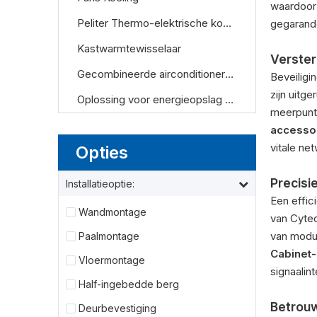
waardoor
Peliter Thermo-elektrische koeler (TEC-koeler)
gegarande
Kastwarmtewisselaar
Verster
Gecombineerde airconditioner en warmtewisselaar
Beveiligi
zijn uitg
Oplossing voor energieopslag en datacenterkoeling
meerpunt
accesso
vitale n
Opties
Precisi
Installatieoptie:
Een effic
Wandmontage
van Cyte
van modul
Paalmontage
Cabinet
Vloermontage
signaalin
Half-ingebedde berg
Betrouw
Deurbevestiging