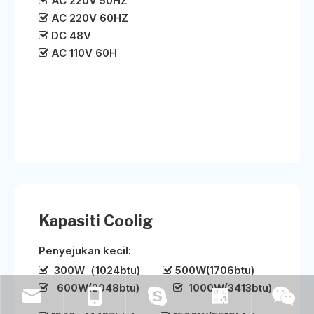
AC 220V 50HZ

AC 220V 60HZ

DC 48V

AC 110V 60H

Kapasiti Coolig
Penyejukan kecil:
300W（1024btu)
500W(1706btu)


600W(2048btu)
1000W(3413btu)

