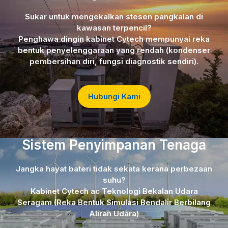
Sukar untuk mengekalkan stesen pangkalan di
kawasan terpencil?
Penghawa dingin kabinet Cytech mempunyai reka
bentuk penyelenggaraan yang rendah (kondenser
pembersihan diri, fungsi diagnostik sendiri).
Hubungi Kami
Sistem Penyimpanan Tenaga
Jangka hayat bateri tidak sekata kerana perbezaan
suhu?
Kabinet Cytech ac Teknologi Bekalan Udara
Seragam (Reka Bentuk Simulasi Bendalir Berbilang
Aliran Udara)