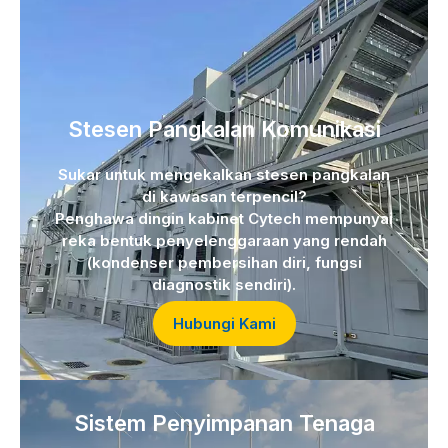
Stesen Pangkalan Komunikasi
Sukar untuk mengekalkan stesen pangkalan
di kawasan terpencil?
Penghawa dingin kabinet Cytech mempunyai
reka bentuk penyelenggaraan yang rendah
(kondenser pembersihan diri, fungsi
diagnostik sendiri).
Hubungi Kami
Sistem Penyimpanan Tenaga