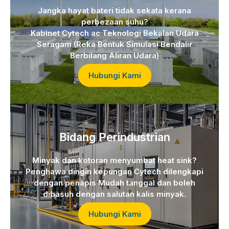
Jangka hayat bateri tidak sekata kerana
perbezaan suhu?
Kabinet Cytech ac Teknologi Bekalan Udara
Seragam (Reka Bentuk Simulasi Bendalir
Berbilang Aliran Udara)
Hubungi Kami
Bidang Perindustrian
Minyak dan kotoran menyumbat heat sink?
Penghawa dingin kepungan Cytech dilengkapi
dengan penapis Mudah tanggal dan boleh
dibasuh dengan salutan kalis minyak.
Hubungi Kami