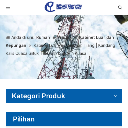
Anda di sini:
Rumah
»
Produk
»
Kabinet Luar dan
Kepungan
»
Kabinet Luar Pemasangan Tiang | Kandang
Kalis Cuaca untuk Telekom & Sistem Kuasa
Kategori Produk
Pilihan