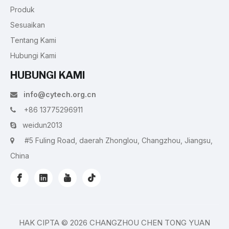
Produk
Sesuaikan
Tentang Kami
Hubungi Kami
HUBUNGI KAMI
info@cytech.org.cn

+86 13775296911

weidun2013

#5 Fuling Road, daerah Zhonglou, Changzhou, Jiangsu,

China
HAK CIPTA ©
2026
CHANGZHOU CHEN TONG YUAN