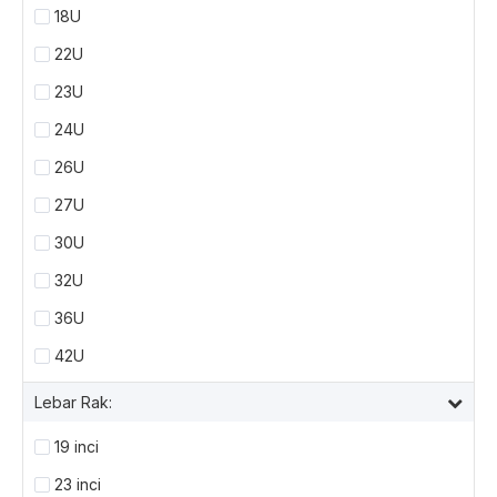
18U
22U
23U
24U
26U
27U
30U
32U
36U
42U
Lebar Rak:
19 inci
23 inci