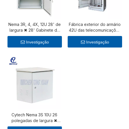
Nema 3R, 4, 4X, 12U 28' de
Fábrica exterior do armário
largura ✖ 28' Gabinete de
42U das telecomunicações
rede externa profunda
IP55 Nema 3R
Investigação
Investigação
Cytech Nema 3S 10U 26
polegadas de largura ✖
Gabinete de rack de