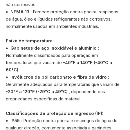
não corrosivos.
♦
NEMA 13
: Fornece proteção contra poeira, respingos
de água, óleo e líquidos refrigerantes não corrosivos,
normalmente usados ​​em ambientes industriais.
Faixa de temperatura:
♦
Gabinetes de aço inoxidável e alumínio
:
Normalmente classificados para operação em
temperaturas que variam de
-40°F a 140°F (-40°C a
60°C)
.
♦
Invólucros de policarbonato e fibra de vidro
:
Geralmente adequados para temperaturas que variam de
-20°F a 120°F (-29°C a 49°C)
, dependendo das
propriedades específicas do material.
Classificações de proteção de ingresso (IP):
♦
IP55
: Proteção contra poeira e respingos de água de
qualquer direção, comumente associada a gabinetes