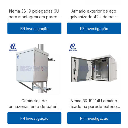
Nema 3S 19 polegadas 6U
Armário exterior de aço
para montagem em parede
galvanizado 42U da beira
gabinete de rack de
da estrada das
servidor externo
telecomunicações de Nema
Investigação
Investigação
Gabinetes de
Nema 3R 19' 14U armário
armazenamento de bateria
fixado na parede exterior
solar externa IP65 e NEMA
impermeável das
4 | Soluções de energia à
telecomunicações
Investigação
Investigação
prova de intempéries