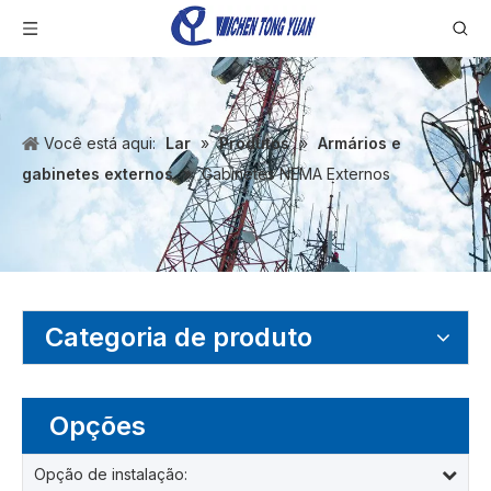
Você está aqui:
Lar
»
Produtos
»
Armários e
gabinetes externos
»
Gabinetes NEMA Externos
Categoria de produto
Opções
Opção de instalação: