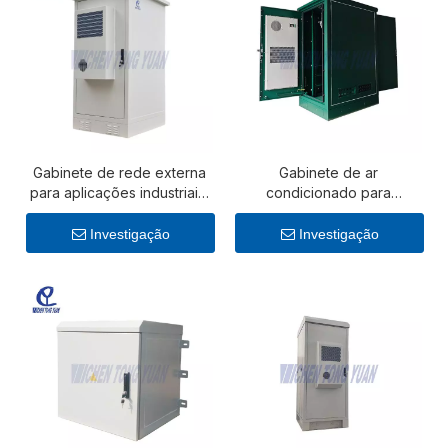
Gabinete de rede externa
Gabinete de ar
para aplicações industriais,
condicionado para
de telecomunicações e de
telecomunicações e
dados
armazenamento de energia
Investigação
Investigação