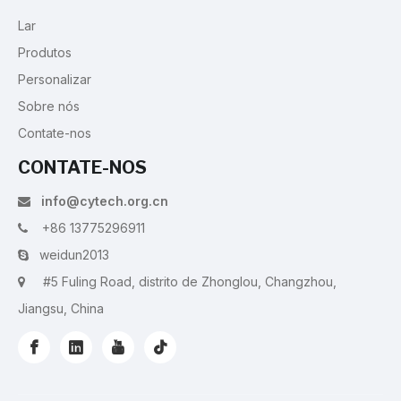
Lar
Produtos
Personalizar
Sobre nós
Contate-nos
CONTATE-NOS
info@cytech.org.cn

+86 13775296911

weidun2013

#5 Fuling Road, distrito de Zhonglou, Changzhou,

Jiangsu, China