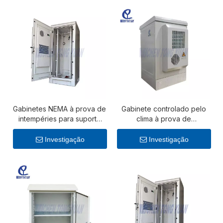
Gabinetes NEMA à prova de
Gabinete controlado pelo
intempéries para suporte
clima à prova de
de piso externo 42U para
intempéries NEMA 3R, 4 e
venda
4X 16U
Investigação
Investigação