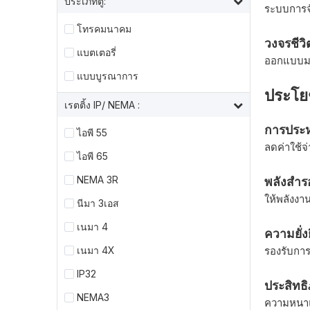
ประเภทตู้:
ระบบการจ
โทรคมนาคม
วงจรชีว
แบตเตอรี่
ออกแบบมาเ
แบบบูรณาการ
ประโย
เรตติ้ง IP/ NEMA :
การประห
ไอพี 55
ลดค่าใช้จ
ไอพี 65
NEMA 3R
พลังสำรอง
ให้พลังงา
นีมา 3เอส
เนมา 4
ความยั่ง
เนมา 4X
รองรับการ
IP32
ประสิทธ
NEMA3
ความหนาแ