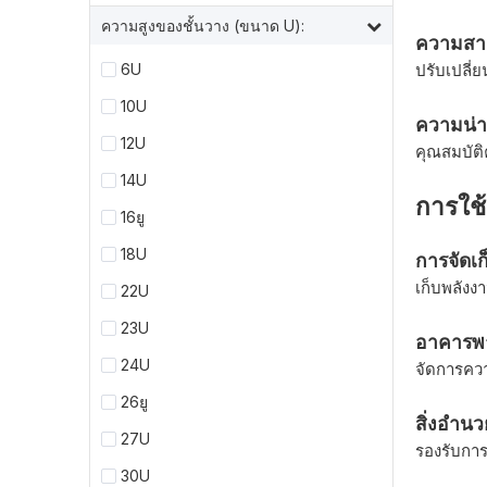
ความสูงของชั้นวาง (ขนาด U):
ความสาม
6U
ปรับเปลี่
10U
ความน่าเ
12U
คุณสมบัติ
14U
การใช
16ยู
18U
การจัดเก
เก็บพลังง
22U
23U
อาคารพา
24U
จัดการควา
26ยู
สิ่งอำ
27U
รองรับการ
30U