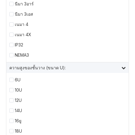
นีมา 3อาร์
นีมา 3เอส
เนมา 4
เนมา 4X
IP32
NEMA3
ความสูงของชั้นวาง (ขนาด U):
6U
10U
12U
14U
16ยู
18U