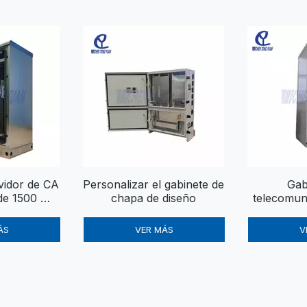
vidor de CA
Personalizar el gabinete de
Gab
de 1500 W |
chapa de diseño
telecomun
terior con
exteriores
do - Cytech
gabinete
ÁS
VER MÁS
V
N