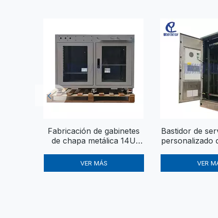
Fabricación de gabinetes
Bastidor de ser
de chapa metálica 14U
personalizado 
personalizados | Gabinete
Cerramiento ex
industrial y de
clima controla
VER MÁS
VER M
telecomunicaciones para
exteriores