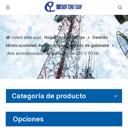
Usted está aquí:
Hogar
»
Productos
»
Gestión
térmica/unidad de aire acondicionado de gabinete
»
Aire acondicionado de gabinete de 220 V 50 Hz
Categoría de producto
Opciones