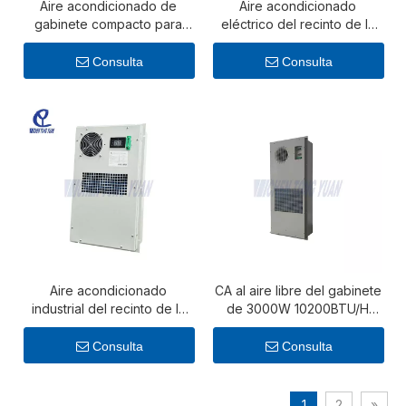
Aire acondicionado de
Aire acondicionado
gabinete compacto para
eléctrico del recinto de la
aplicaciones de monitoreo
nema 4X de la CA de
y telecomunicaciones
6800BTU/H 2000W
Consulta
Consulta
Aire acondicionado
CA al aire libre del gabinete
industrial del recinto de la
de 3000W 10200BTU/H
CA IP55 de 1700BTU/H
para el gabinete de
500W pequeño
almacenamiento de energía
Consulta
Consulta
1
2
»