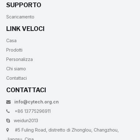
SUPPORTO
Scaricamento
LINK VELOCI
Casa
Prodotti
Personalizza
Chi siamo
Contattaci
CONTATTACI
info@cytech.org.cn

+86 13775296911

weidun2013

#5 Fuling Road, distretto di Zhonglou, Changzhou,

Jiangsu, Cina