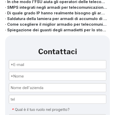
In che modo l'FSU aiuta gli operatori delle telecomunicazioni a risparmiare ogni anno milioni sui costi dell'elettricità: spiegazione del risparmio energetico basato sull'intelligenza artificiale e della manutenzione predittiva (Approfondimenti 2026)
SMPS integrati negli armadi per telecomunicazioni: funzioni, design e vantaggi
Di quale grado IP hanno realmente bisogno gli armadi per telecomunicazioni da esterno?
Saldatura della lamiera per armadi di accumulo di energia: processi, qualità della saldatura e controllo strutturale
Come scegliere il miglior armadio per telecomunicazioni da esterno per le tue effettive esigenze applicative
Spiegazione dei guasti degli armadietti per lo stoccaggio dell'energia e delle telecomunicazioni | Guida alle soluzioni pratiche e alla risoluzione dei problemi
Contattaci
Qual è il tuo ruolo nel progetto?
*