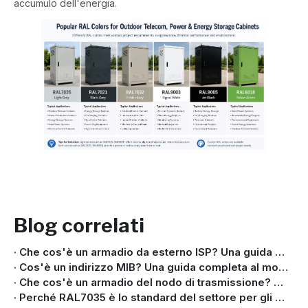
accumulo dell'energia.
Blog correlati
Che cos'è un armadio da esterno ISP? Una guida completa per le reti in fibra e a banda larga
Cos'è un indirizzo MIB? Una guida completa al monitoraggio SNMP per apparecchiature di telecomunicazioni esterne
Che cos'è un armadio del nodo di trasmissione? Componenti, applicazioni e guida alla progettazione
Perché RAL7035 è lo standard del settore per gli armadi per telecomunicazioni e accumulo di energia per esterni