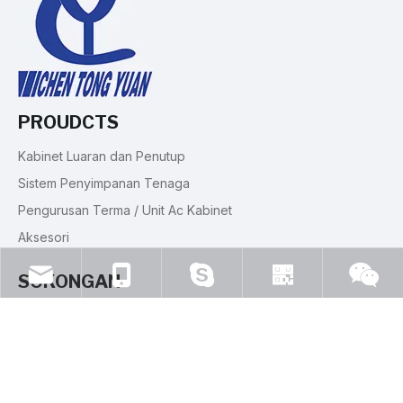
PROUDCTS
Kabinet Luaran dan Penutup
Sistem Penyimpanan Tenaga
Pengurusan Terma / Unit Ac Kabinet
Aksesori
SOKONGAN
Muat turun
PAUTAN CEPAT
info@cytech.org.cn
+86- 13775296911
weidun2013
Whatsapp
Wechat
Rumah