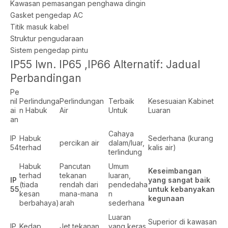
Kawasan pemasangan penghawa dingin
Gasket pengedap AC
Titik masuk kabel
Struktur pengudaraan
Sistem pengedap pintu
IP55 lwn. IP65 ,IP66 Alternatif: Jadual
Perbandingan
Pe
nil
Perlindunga
Perlindungan
Terbaik
Kesesuaian Kabinet
ai
n Habuk
Air
Untuk
Luaran
an
Cahaya
IP
Habuk
Sederhana (kurang
percikan air
dalam/luar,
54
terhad
kalis air)
terlindung
Habuk
Pancutan
Umum
Keseimbangan
terhad
tekanan
luaran,
IP
yang sangat baik
(tiada
rendah dari
pendedaha
55
untuk kebanyakan
kesan
mana-mana
n
kegunaan
berbahaya)
arah
sederhana
Luaran
Superior di kawasan
IP
Kedap
Jet tekanan
yang keras