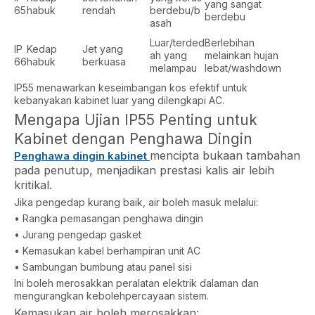
yang sangat
65
habuk
rendah
berdebu/b
berdebu
asah
Luar/terded
Berlebihan
IP
Kedap
Jet yang
ah yang
melainkan hujan
66
habuk
berkuasa
melampau
lebat/washdown
IP55 menawarkan keseimbangan kos efektif untuk
kebanyakan kabinet luar yang dilengkapi AC.
Mengapa Ujian IP55 Penting untuk
Kabinet dengan Penghawa Dingin
mencipta bukaan tambahan
Penghawa dingin kabinet
pada penutup, menjadikan prestasi kalis air lebih
kritikal.
Jika pengedap kurang baik, air boleh masuk melalui:
• Rangka pemasangan penghawa dingin
• Jurang pengedap gasket
• Kemasukan kabel berhampiran unit AC
• Sambungan bumbung atau panel sisi
Ini boleh merosakkan peralatan elektrik dalaman dan
mengurangkan kebolehpercayaan sistem.
Kemasukan air boleh merosakkan: