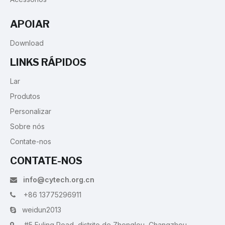
APOIAR
Download
LINKS RÁPIDOS
Lar
Produtos
Personalizar
Sobre nós
Contate-nos
CONTATE-NOS
info@cytech.org.cn

+86 13775296911

weidun2013

#5 Fuling Road, distrito de Zhonglou, Changzhou,
