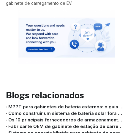
gabinete de carregamento de EV.
Blogs relacionados
MPPT para gabinetes de bateria externos: o guia completo para armazenamento eficiente de energia solar
Como construir um sistema de bateria solar fora da rede usando um gabinete externo (guia completo 2026)
Os 10 principais fornecedores de armazenamento de energia industrial e comercial na China
Fabricante OEM de gabinete de estação de carregamento de EV | Soluções de gabinete de carregamento personalizado
Sistema de energia híbrido para gabinete de energia externo: energia confiável para locais críticos